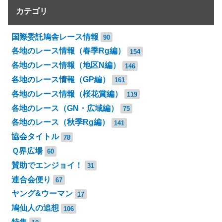
カテゴリ
国際委託鳩舎レース情報
90
各地のレース情報（春季Rg編）
154
各地のレース情報（地区N編）
146
各地のレース情報（GP編）
161
各地のレース情報（桜花賞編）
119
各地のレース（GN・広域編）
75
各地のレース（秋季Rg編）
141
協会タイトル
78
Ｑ界広場
60
賛助でエンジョイ！
31
連合会便り
67
ヤング&ウーマン
17
鳩仙人の追想
106