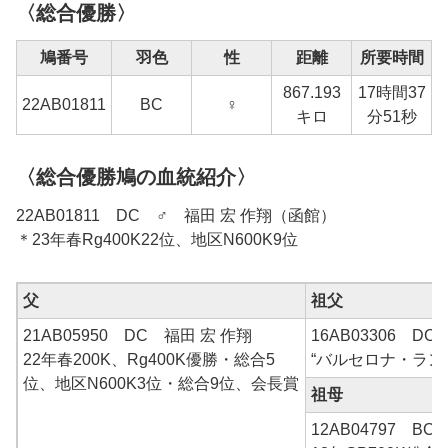
〈総合優勝〉
鳩番号
羽色
性
距離
所要時間
867.193
17時間37
22
AB01811
BC
♀
キロ
分51秒
〈総合優勝鳩の血統紹介〉
22AB01811 DC ♂ 福田 宏 作翔（函館）
＊23年春Rg400K22位、地区N600K9位
父
祖父
21AB05950 DC 福田 宏 作翔
16AB03306 DC
22年春200K、Rg400K優勝・総合5
“バルセロナ・ラン
位、地区N600K3位・総合9位、会長賞
祖母
12AB04797 B