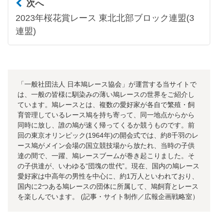
次へ
2023年桜花賞レース 東北北部ブロック連盟(3
連盟)
「一般社団法人 日本鳩レース協会」が運営する当サイトで
は、一般の皆様に馴染みの薄い鳩レースの世界をご紹介し
ています。鳩レースとは、複数の愛好家が各自で繁殖・飼
育管理しているレース鳩を持ち寄って、同一地点からから
同時に放し、誰の鳩が速く帰ってくるか競うものです。前
回の東京オリンピック(1964年)の開会式では、約8千羽のレ
ース鳩がメイン会場の国立競技場から放たれ、当時の子供
達の間で、一躍、鳩レースブームが巻き起こりました。そ
の子供達が、いわゆる“団塊の世代”。現在、国内の鳩レース
愛好家は中高年の男性を中心に、約1万人といわれており、
国内に2つある鳩レースの団体に所属して、鳩飼育とレース
を楽しんでいます。 (記事・サイト制作／広報企画戦略室）