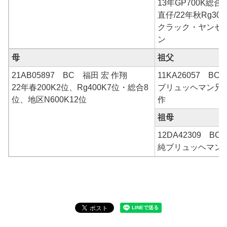
13年GP700K総
直仔/22年秋Rg3
クラック・ヤンセ
ン
母
祖父
21AB05897 BC 福田 宏 作翔
11KA26057 B
22年春200K2位、Rg400K7位・総合8
ブリュッヘマン兄
位、地区N600K12位
作
祖母
12DA42309 B
純ブリュッヘマン