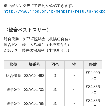
※下記リンク先にて序列が確認できます。
http://www.jrpa.or.jp/members/results/hokka
〈総合ベストスリー〉
総合優勝：
矢部卓照
鳩舎（
札幌
連合会）
総合2位 ：
藤井照治
鳩舎（小樽連合会）
総合3位 ：
藤井照治
鳩舎（小樽連合会）
順位
鳩番号
羽色
性
距離
992.909
総合優勝
22
AA04492
B
♀
キロ
984.836
総合2位
23
AA01703
BC
♂
キロ
984.836
総合3位
22
AA01788
BC
♀