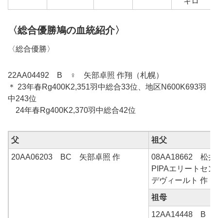
キロ
〈総合優勝鳩の血統紹介〉
〈総合優勝〉
22AA04492 B ♀ 矢部卓照 作翔（札幌）
＊ 23年春Rg400K2,351羽中総合33位、地区N600K693羽
中243位
24年春Rg400K2,370羽中総合42位
父
祖父
20AA06203 BC 矢部卓照 作
08AA18662 松
PIPAエリートセン
デヴィールト 作
祖母
12AA14448 