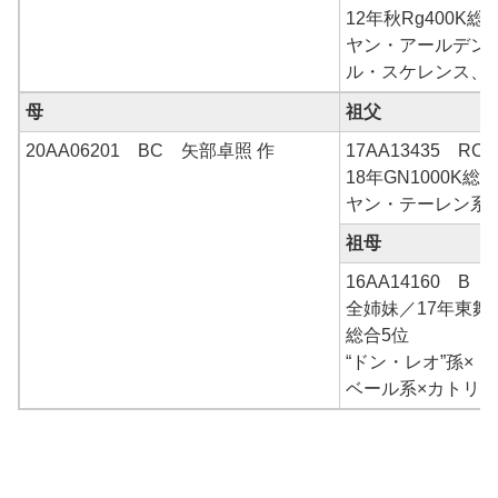
12年秋Rg400K総
ヤン・アールデン
ル・スケレンス、
母
祖父
20AA06201 BC 矢部卓照 作
17AA13435 
18年GN1000K総合
ヤン・テーレン系×
祖母
16AA14160 B
全姉妹／17年東舞鶴
総合5位
“ドン・レオ”孫×
ベール系×カトリ