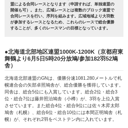
盟による合同レースとなります（申請すれば、単独連盟の
開催も可）。また、広域レースとは複数のブロック連盟で
合同レースを行い、序列を組みます。広域地域より大羽数
が参加するレースとなるため、これらのレースで総合優勝
することが、多くのレースマンの目標となっています。
●北海道北部地区連盟1000K-1200K（京都府東
舞鶴より6月5日5時20分放鳩/参加182羽52鳩
舎）
北海道北部連盟のGNは、優勝分速
1081.280
メートルで札
幌連合会の
矢部卓照
鳩舎が、総合優勝を獲得しています。
同舎は、総合5位にも入賞しています。総合2位・総合3
位・総合7位は
藤井照治
鳩舎（小樽）が、3羽を上位入賞
させています。また総合4位・総合9位には
佐々木昇太郎
鳩舎（札幌）、総合6位・総合10位には
本間正明鳩舎（札
幌）
が、それぞれ2羽をベストテン内に入れています。