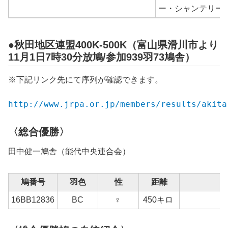
ー・シャンテリー”
●秋田地区連盟400K-500K（富山県滑川市より
11月1日7時30分放鳩/参加939羽73鳩舎）
※下記リンク先にて序列が確認できます。
http://www.jrpa.or.jp/members/results/akita
〈総合優勝〉
田中健一鳩舎（能代中央連合会）
鳩番号
羽色
性
距離
16BB12836
BC
♀
450キロ