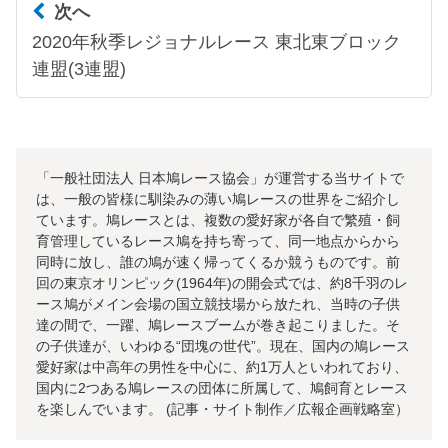
次へ
2020年秋季レジョナルレース 東北東ブロック
連盟(3連盟)
「一般社団法人 日本鳩レース協会」が運営する当サイトで
は、一般の皆様に馴染みの薄い鳩レースの世界をご紹介し
ています。鳩レースとは、複数の愛好家が各自で繁殖・飼
育管理しているレース鳩を持ち寄って、同一地点からから
同時に放し、誰の鳩が速く帰ってくるか競うものです。前
回の東京オリンピック(1964年)の開会式では、約8千羽のレ
ース鳩がメイン会場の国立競技場から放たれ、当時の子供
達の間で、一躍、鳩レースブームが巻き起こりました。そ
の子供達が、いわゆる“団塊の世代”。現在、国内の鳩レース
愛好家は中高年の男性を中心に、約1万人といわれており、
国内に2つある鳩レースの団体に所属して、鳩飼育とレース
を楽しんでいます。 (記事・サイト制作／広報企画戦略室）