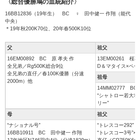
〈総合優勝鳩の血統紹介〉
16BB12836（19年生） BC ♀ 田中健一 作翔（能代
中央）
＊19年秋200K70位、20年春500K10位
父
祖父
16EM00892 BC 原 孝夫 作
13EM00261 桜
全兄弟／Rg500K総合9位
D＆マタイス×ペー
全兄弟の直仔／春100K優勝（分速
祖母
2000m）他
14MM02777 BC
“シャトロー若大将
リー”
母
祖父
“ナショナル号”
“トレスコー292” 1
16BB10911 BC 田中健一 作翔
“トレスコー3号”×