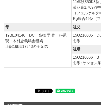
11年秋350K3位、
菊花賞1,769羽中2
（フェルケルク×コ
Rg総合49位（フ
母
祖父
19BE04146 DC 高橋 学 作 ㋖系
15OZ10005 D
現・木村忠義鳩舎種鳩
㋖系
上記16BE17343の全兄弟
祖母
15OZ10066 B 
㋖系×ヤンセン系