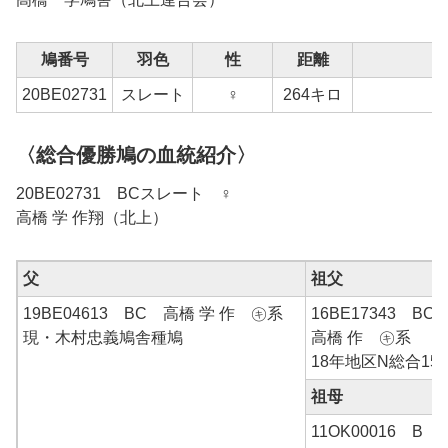
鳩番号
羽色
性
距離
20BE02731
スレート
♀
264キロ
〈総合優勝鳩の血統紹介〉
20BE02731 BCスレート ♀
高橋 学 作翔（北上）
父
祖父
19BE04613 BC 高橋 学 作 ㋖系
16BE17343 B
現・木村忠義鳩舎種鳩
高橋 作 ㋖系
18年地区N総合15
祖母
11OK00016 B 