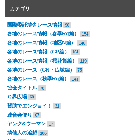
カテゴリ
国際委託鳩舎レース情報
90
各地のレース情報（春季Rg編）
154
各地のレース情報（地区N編）
146
各地のレース情報（GP編）
161
各地のレース情報（桜花賞編）
119
各地のレース（GN・広域編）
75
各地のレース（秋季Rg編）
141
協会タイトル
78
Ｑ界広場
60
賛助でエンジョイ！
31
連合会便り
67
ヤング&ウーマン
17
鳩仙人の追想
106