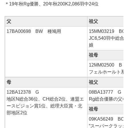
＊19年秋Rg優勝、20年秋200K2,086羽中24位
父
祖父
17BA00698 BW 種鳩用
15MM03219 
JC6,540羽中総合
娘
祖母
12MM02500 B
フェルホールト系
母
祖父
12BA12378 G
08BA13777 G
地区N総合36位、CH総合2位、連盟エ
Rg総合優勝の父×
ースピジョン賞1位、総理大臣賞・北
祖母
部地区2位
09KA56249 BC
“スーパークラック