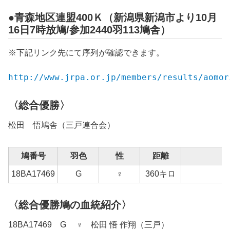
●青森地区連盟400Ｋ（新潟県新潟市より10月
16日7時放鳩/参加2440羽113鳩舎）
※下記リンク先にて序列が確認できます。
http://www.jrpa.or.jp/members/results/aomor
〈総合優勝〉
松田 悟鳩舎（三戸連合会）
鳩番号
羽色
性
距離
18BA17469
G
♀
360キロ
〈総合優勝鳩の血統紹介〉
18BA17469 G ♀ 松田 悟 作翔（三戸）