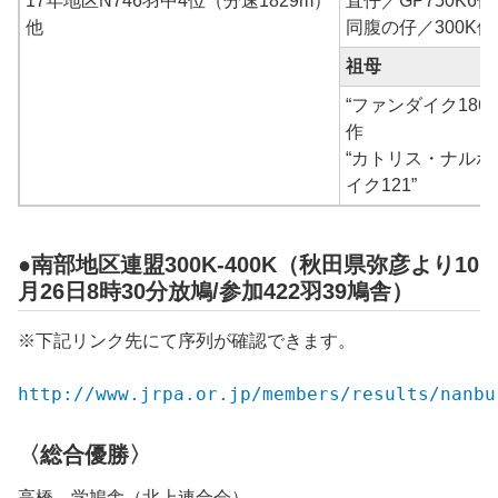
17年地区N746羽中4位（分速1829m）
直仔／GP750K6位
他
同腹の仔／300K優
祖母
“ファンダイク186” 
作
“カトリス・ナルボ
イク121”
●南部地区連盟300K-400K（秋田県弥彦より10
月26日8時30分放鳩/参加422羽39鳩舎）
※下記リンク先にて序列が確認できます。
http://www.jrpa.or.jp/members/results/nanbu
〈総合優勝〉
高橋 学鳩舎（北上連合会）