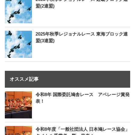
盟(2連盟)
2025年秋季レジョナルレース 東海ブロック連
盟(3連盟)
オススメ記事
令和8年 国際委託鳩舎レース アベレージ賞発
表！
令和8年度「一般社団法人 日本鳩レース協会」