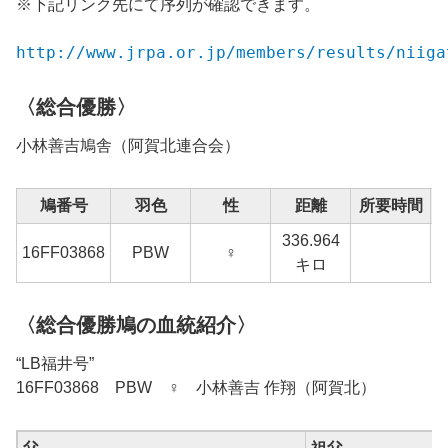
※下記リンク先にて序列が確認できます。
http://www.jrpa.or.jp/members/results/niiga
〈総合優勝〉
小林善吉鳩舎（阿賀北連合会）
鳩番号
羽色
性
距離
所要時間
336.964
1
16FF03868
PBW
♀
キロ
〈総合優勝鳩の血統紹介〉
“LB福井号”
16FF03868 PBW ♀ 小林善吉 作翔（阿賀北）