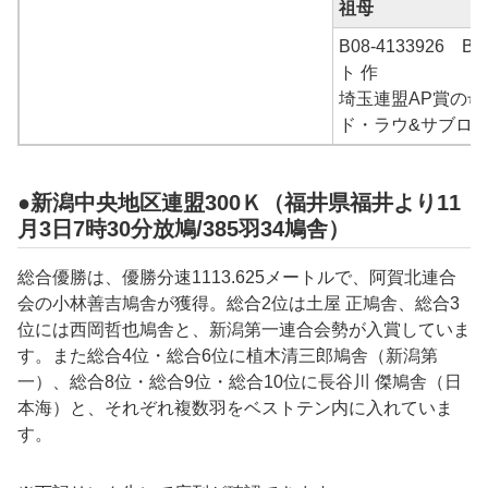
祖母
B08-4133926
ト 作
埼玉連盟AP賞の母
ド・ラウ&サブロ
●新潟中央地区連盟300Ｋ（福井県福井より11
月3日7時30分放鳩/385羽34鳩舎）
総合優勝は、優勝分速1113.625メートルで、阿賀北連合
会の小林善吉鳩舎が獲得。総合2位は土屋 正鳩舎、総合3
位には西岡哲也鳩舎と、新潟第一連合会勢が入賞していま
す。また総合4位・総合6位に植木清三郎鳩舎（新潟第
一）、総合8位・総合9位・総合10位に長谷川 傑鳩舎（日
本海）と、それぞれ複数羽をベストテン内に入れていま
す。