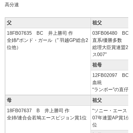
高分速
父
祖父
18FB07635 BC 井上勝司 作
03FB06480 B
全姉/“ボンド・ガール（” 羽越GP総合2
直系/優勝多数
位他）
総理大臣賞連盟2位
ス007”
祖母
12FB02097 
血統
“ランボー”の直仔×
母
祖父
18FB07637 B 井上勝司 作
“ソニー・エース・
全姉/連合会若鳩エースピジョン賞1位
07年連盟AP賞1位
位