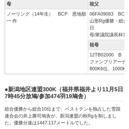
母
祖父
ノーリング（14年生） BCP 恩地順
06FA09083 BC
一 作
山形Rg優勝・総合7
日
母/衆議院議長杯10
祖母
12TB02000 B 
ファンブリアーナ作×
800K6位、1000K
●新潟地区連盟300K（福井県福井より11月5日
7時45分放鳩/参加474羽19鳩舎）
総合優勝から総合10位まで、ベストテンを独占した雪国
連合会の井上勝司鳩舎が、新潟連盟の秋Rgを制しまし
た。優勝分速は1447.117メートルでした。