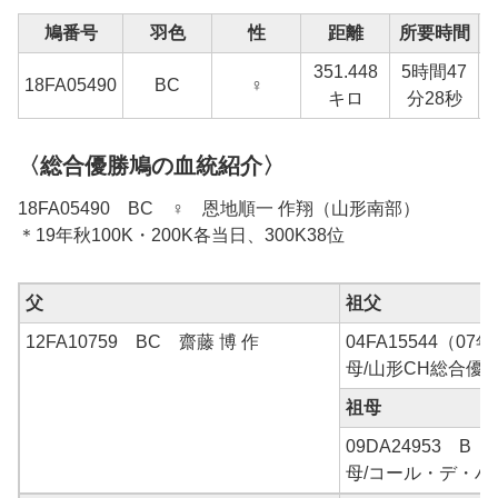
鳩番号
羽色
性
距離
所要時間
351.448
5時間47
1
18FA05490
BC
♀
キロ
分28秒
〈総合優勝鳩の血統紹介〉
18FA05490 BC ♀ 恩地順一 作翔（山形南部）
＊19年秋100K・200K各当日、300K38位
父
祖父
12FA10759 BC 齋藤 博 作
04FA15544（0
母/山形CH総合優
祖母
09DA24953 B 
母/コール・デ・ハ