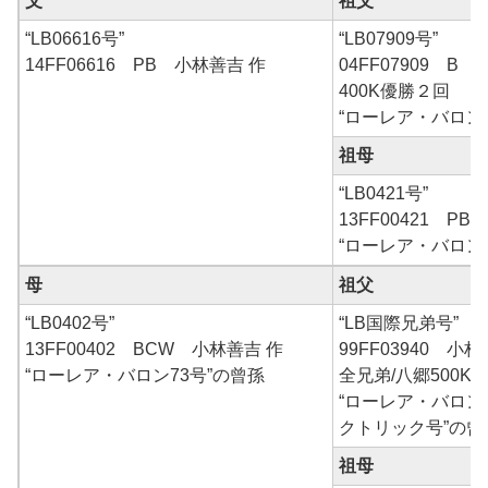
父
祖父
“LB06616号”
“LB07909号”
14FF06616 PB 小林善吉 作
04FF07909 B 
400K優勝２回
“ローレア・バロン
祖母
“LB0421号”
13FF00421 PB
“ローレア・バロン
母
祖父
“LB0402号”
“LB国際兄弟号”
13FF00402 BCW 小林善吉 作
99FF03940 小林
“ローレア・バロン73号”の曾孫
全兄弟/八郷500K7
“ローレア・バロン7
クトリック号”の曾
祖母