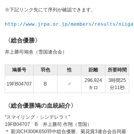
※下記リンク先にて序列が確認できます。
http://www.jrpa.or.jp/members/results/niiga
〈総合優勝〉
井上勝司鳩舎（雪国連合会）
鳩番号
羽色
性
距離
所要時間
296.924
3時間25
1
19FB04707
B
♂
キロ
分11秒
〈総合優勝鳩の血統紹介〉
“スマイリング・シンデレラⅠ”
19FB04707 B 井上勝司 作翔（雪国）
＊ 新潟CH300K650羽中総合優勝、菊花賞3連合会合同最