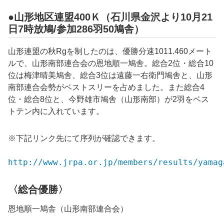
●山形地区連盟400Ｋ（石川県金沢より10月21
日7時放鳩/参加286羽50鳩舎）
山形連盟の秋Rgを制したのは、優勝分速1011.460メート
ルで、山形南部連合会の恩地順一鳩舎。総合2位・総合10
位は梅津晴美鳩舎、総合3位は遠藤一右衛門鳩舎と、山形
南部連合会勢がベストスリーを占めました。また総合4
位・総合8位と、今野雄市鳩舎（山形南部）が2羽をベス
トテン内に入れています。
※下記リンク先にて序列が確認できます。
http://www.jrpa.or.jp/members/results/yamag
〈総合優勝〉
恩地順一鳩舎（山形南部連合会）