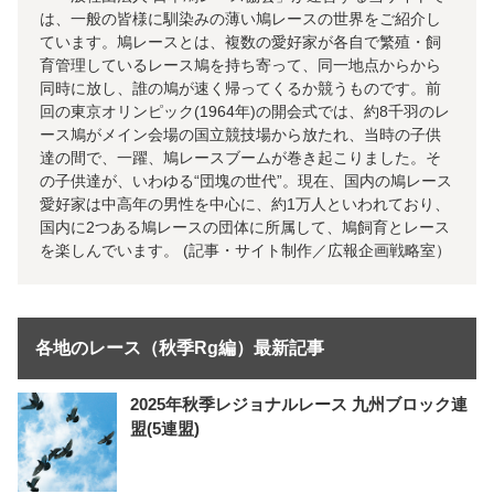
は、一般の皆様に馴染みの薄い鳩レースの世界をご紹介し
ています。鳩レースとは、複数の愛好家が各自で繁殖・飼
育管理しているレース鳩を持ち寄って、同一地点からから
同時に放し、誰の鳩が速く帰ってくるか競うものです。前
回の東京オリンピック(1964年)の開会式では、約8千羽のレ
ース鳩がメイン会場の国立競技場から放たれ、当時の子供
達の間で、一躍、鳩レースブームが巻き起こりました。そ
の子供達が、いわゆる“団塊の世代”。現在、国内の鳩レース
愛好家は中高年の男性を中心に、約1万人といわれており、
国内に2つある鳩レースの団体に所属して、鳩飼育とレース
を楽しんでいます。 (記事・サイト制作／広報企画戦略室）
各地のレース（秋季Rg編）最新記事
2025年秋季レジョナルレース 九州ブロック連
盟(5連盟)