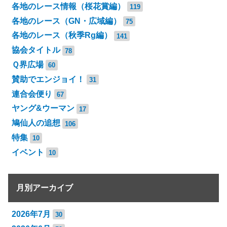
各地のレース情報（桜花賞編）
119
各地のレース（GN・広域編）
75
各地のレース（秋季Rg編）
141
協会タイトル
78
Ｑ界広場
60
賛助でエンジョイ！
31
連合会便り
67
ヤング&ウーマン
17
鳩仙人の追想
106
特集
10
イベント
10
月別アーカイブ
2026年7月
30