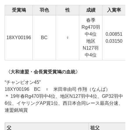
受賞鳩
羽色
性
成績
入賞率
春季
Rg470羽
中4位
0.00851
18XY00196
BC
♀
地区
0.03150
N127羽
中4位
〈大和連盟・会長賞受賞鳩の血統〉
“チャンピオン45”
18XY00196 BC ♀ 米田幸由司 作翔（なんば）
＊ 19年春Rg470羽中4位、地区N127羽中4位、GP32羽中
6位、イヤリングAP賞1位、西日本合同レース最高分速、
連盟銘鳩賞
父
祖父