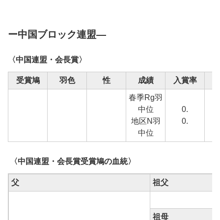
ー中国ブロック連盟―
〈中国連盟・会長賞〉
受賞鳩
羽色
性
成績
入賞率
春季Rg羽
中位
0.
地区N羽
0.
中位
〈中国連盟・会長賞受賞鳩の血統〉
父
祖父
祖母