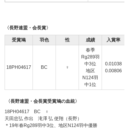
〈長野連盟・会長賞〉
受賞鳩
羽色
性
成績
入賞率
春季
Rg289羽
中3位
0.01038
18PH04617
BC
♀
地区
0.00806
N124羽
中1位
〈長野連盟・会長賞受賞鳩の血統〉
18PH04617 BC ♀
天田忠弘 作出 滝澤 弘 使翔（長野）
＊19年春Rg289羽中3位、地区N124羽中優勝