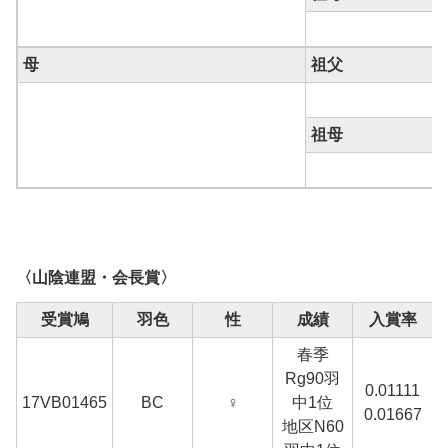
母
祖父
祖母
〈山陰連盟・会長賞〉
受賞鳩
羽色
性
成績
入賞率
春季
Rg90羽
0.01111
17VB01465
BC
♀
中1位
0.01667
地区N60