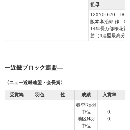
祖母
12XY01670 D
阪本孝治郎 作 林
14年長万部桜花賞
勝（4連盟最高分
ー近畿ブロック連盟―
〈ニュー近畿連盟・会長賞〉
受賞鳩
羽色
性
成績
入賞率
春季Rg羽
中位
0.
地区N羽
0.
中位