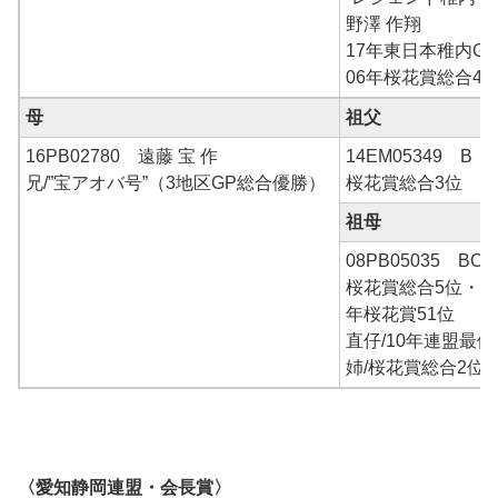
野澤 作翔
17年東日本稚内GN
06年桜花賞総合4位
母
祖父
16PB02780 遠藤 宝 作
14EM05349 B
兄/”宝アオバ号”（3地区GP総合優勝）
桜花賞総合3位
祖母
08PB05035 B
桜花賞総合5位・中
年桜花賞51位
直仔/10年連盟最
姉/桜花賞総合2位
〈愛知静岡連盟・会長賞〉