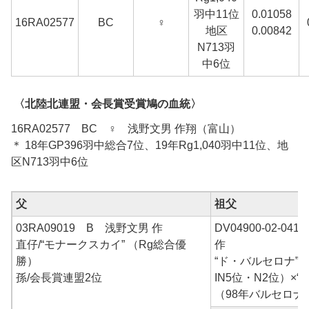
羽中11位
0.01058
16RA02577
BC
♀
地区
0.00842
N713羽
中6位
〈北陸北連盟・会長賞受賞鳩の血統〉
16RA02577 BC ♀ 浅野文男 作翔（富山）
＊ 18年GP396羽中総合7位、19年Rg1,040羽中11位、地
区N713羽中6位
父
祖父
03RA09019 B 浅野文男 作
DV04900-02-0
直仔/“モナークスカイ” （Rg総合優
作
勝）
“ド・バルセロナ” 
孫/会長賞連盟2位
IN5位・N2位）×
（98年バルセロナ