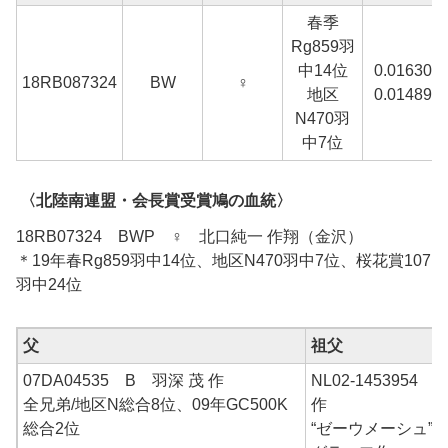
春季
Rg859羽
中14位
0.01630
18RB087324
BW
♀
地区
0.01489
N470羽
中7位
〈北陸南連盟・会長賞受賞鳩の血統〉
18RB07324 BWP ♀ 北口純一 作翔（金沢）
＊19年春Rg859羽中14位、地区N470羽中7位、桜花賞107
羽中24位
父
祖父
07DA04535 B 羽深 茂 作
NL02-145395
全兄弟/地区N総合8位、09年GC500K
作
総合2位
“ゼーウメーシュ”