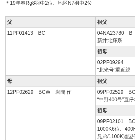
＊19年春Rg8羽中2位、地区N7羽中2位
父
祖父
11PF01413 BC
04NA23780 B
新井北輝系
祖母
02PF09294
“北光号”重近親
母
祖父
12PF02629 BCW 岩間 作
09PF02529 B
“中野400号”直仔×
祖母
09PF02101 B
1000K6位、400K
兄弟/1100K連盟優