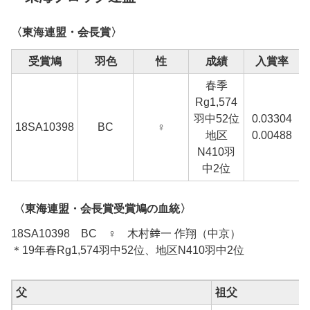
〈東海連盟・会長賞〉
受賞鳩
羽色
性
成績
入賞率
春季
Rg1,574
羽中52位
0.03304
18SA10398
BC
♀
地区
0.00488
N410羽
中2位
〈東海連盟・会長賞受賞鳩の血統〉
18SA10398 BC ♀ 木村﨨一 作翔（中京）
＊19年春Rg1,574羽中52位、地区N410羽中2位
父
祖父