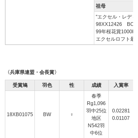
祖母
“エクセル・レディ
98XX12426 BC
99年桜花賞1000K
エクセルロフト最
〈兵庫県連盟・会長賞〉
受賞鳩
羽色
性
成績
入賞率
春季
Rg1,096
羽中25位
0.02281
18XB01075
BW
♀
地区
0.01107
N542羽
中6位