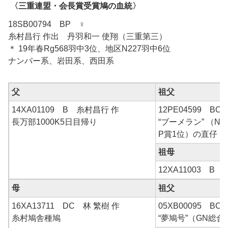
〈三重連盟・会長賞受賞鳩の血統〉
18SB00794 BP ♀
糸村昌行 作出 丹羽和一 使翔（三重第三）
＊ 19年春Rg568羽中3位、地区N227羽中6位
ナンバー系、岩田系、西田系
父
祖父
14XA01109 B 糸村昌行 作
12PE04599 B
長万部1000K5日目帰り
“ブーメラン” （N
P賞1位）の直仔
祖母
12XA11003 B 
母
祖父
16XA13711 DC 林 繁樹 作
05XB00095 B
糸村鳩舎種鳩
“夢鳩号”（GN総