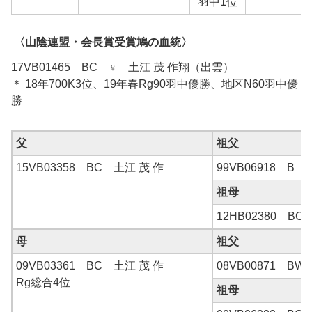
羽中1位
〈山陰連盟・会長賞受賞鳩の血統〉
17VB01465 BC ♀ 土江 茂 作翔（出雲）
＊ 18年700K3位、19年春Rg90羽中優勝、地区N60羽中優
勝
父
祖父
15VB03358 BC 土江 茂 作
99VB06918 B 
祖母
12HB02380 BC
母
祖父
09VB03361 BC 土江 茂 作
08VB00871 B
Rg総合4位
祖母