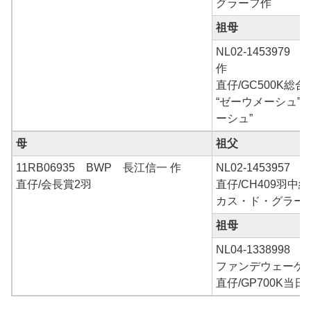
グラーフ作
祖母
NL02-145397
作
直仔/GC500K総
“ゼーウメーシュ”
ーシュ”
母
祖父
11RB06935 BWP 長江信一 作
NL02-145395
直仔/会長賞2羽
直仔/CH409羽中
カス・ド・グラーフ
祖母
NL04-1338998 
ファンデウェーゲ
直仔/GP700K当日