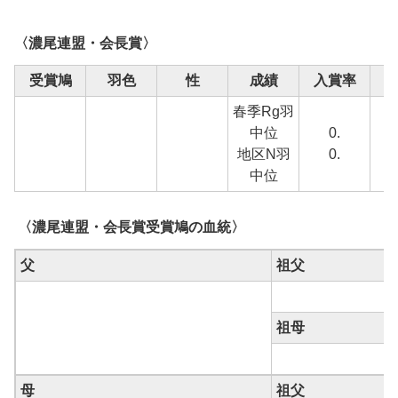
〈濃尾連盟・会長賞〉
受賞鳩
羽色
性
成績
入賞率
春季Rg羽
中位
0.
地区N羽
0.
中位
〈濃尾連盟・会長賞受賞鳩の血統〉
父
祖父
祖母
母
祖父