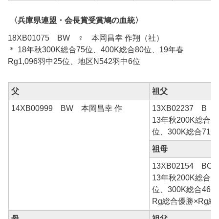
〈兵庫県連盟・会長賞受賞鳩の血統〉
18XB01075 BW ♀ 本岡昌幸 作翔（社）
＊ 18年秋300K総合75位、400K総合80位、19年春
Rg1,096羽中25位、地区N542羽中6位
父
祖父
14XB00999 BW 本岡昌幸 作
13XB02237 B
13年秋200K総合2
位、300K総合71位
祖母
13XB02154 B
13年秋200K総合1
位、300K総合46位
Rg総合優勝×Rg総
母
祖父