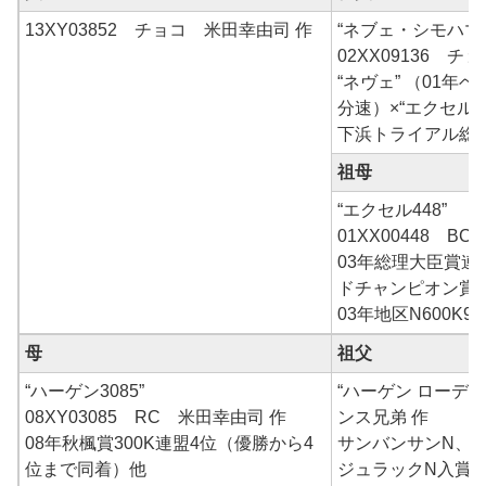
13XY03852 チョコ 米田幸由司 作
“ネブェ・シモハマ・
02XX09136 チ
“ネヴェ” （01年
分速）×“エクセル・
下浜トライアル総
祖母
“エクセル448”
01XX00448 BC
03年総理大臣賞連
ドチャンピオン賞
03年地区N600K9
母
祖父
“ハーゲン3085”
“ハーゲン ローデ2
08XY03085 RC 米田幸由司 作
ンス兄弟 作
08年秋楓賞300K連盟4位（優勝から4
サンバンサンN、
位まで同着）他
ジュラックN入賞