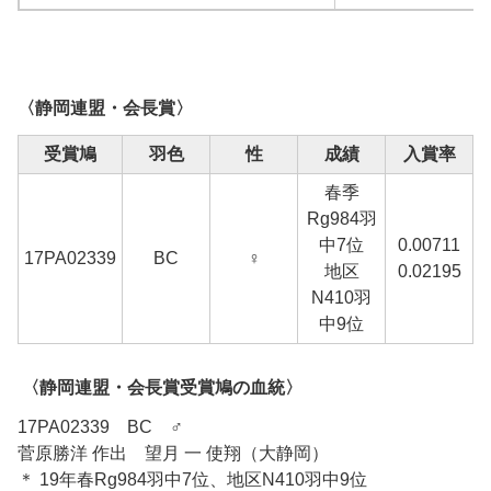
〈静岡連盟・会長賞〉
受賞鳩
羽色
性
成績
入賞率
春季
Rg984羽
中7位
0.00711
17PA02339
BC
♀
地区
0.02195
N410羽
中9位
〈静岡連盟・会長賞受賞鳩の血統〉
17PA02339 BC ♂
菅原勝洋 作出 望月 一 使翔（大静岡）
＊ 19年春Rg984羽中7位、地区N410羽中9位