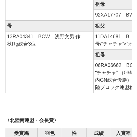
祖母
92XA17707 BW
母
祖父
13RA04341 BCW 浅野文男 作
11DA14681 B 
秋Rg総合3位
母/“チャチャ”×“オ
祖母
06RA06662 BC
“チャチャ” （03
内GN総合優勝）×“
陸ブロック連盟稚
〈北陸南連盟・会長賞〉
受賞鳩
羽色
性
成績
入賞率