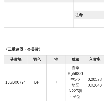
祖母
〈三重連盟・会長賞〉
受賞鳩
羽色
性
成績
入賞率
春季
Rg568羽
中3位
0.00528
18SB00794
BP
♀
地区
0.02643
N227羽
中6位