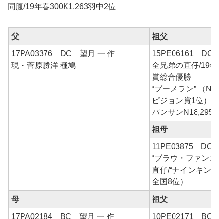
同腹/19年春300K1,263羽中2位
父
祖父
17PA03376 DC 望月 一 作
15PE06161 D
現・菅原勝洋 種鳩
全兄弟の直仔/19
賞総合優勝
“ブーメラン” （N
ピジョン賞1位）×“
バンサンN18,29
祖母
11PE03875 DC
“ブラウ・ファンオ
直仔/“ナインキング
全国8位）
母
祖父
17PA02184 BC 望月 一 作
10PE02171 B