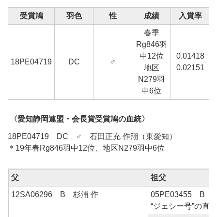
受賞鳩
羽色
性
成績
入賞率
春季
Rg846羽
中12位
0.01418
18PE04719
DC
♂
地区
0.02151
N279羽
中6位
〈愛知静岡連盟・会長賞受賞鳩の血統〉
18PE04719 DC ♂ 石田正充 作翔（東愛知）
＊19年春Rg846羽中12位、地区N279羽中6位
父
祖父
12SA06296 B 杉浦 作
05PE03455 B 
“ジェシー号”の直