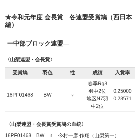
★令和元年度 会長賞 各連盟受賞鳩（西日本
編）
ー中部ブロック連盟―
〈山梨連盟・会長賞〉
受賞鳩
羽色
性
成績
入賞率
春季Rg8
羽中2位
0.25000
18PF01468
BW
♀
地区N7羽
0.28571
中2位
〈山梨連盟・会長賞受賞鳩の血統〉
18PF01468 BW ♀ 今村一彦 作翔（山梨第一）