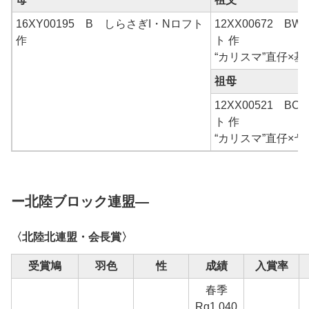
16XY00195 B しらさぎI・Nロフト
12XX00672 B
作
ト 作
“カリスマ”直仔×基
祖母
12XX00521 B
ト 作
“カリスマ”直仔×
ー北陸ブロック連盟―
〈北陸北連盟・会長賞〉
受賞鳩
羽色
性
成績
入賞率
春季
Rg1,040