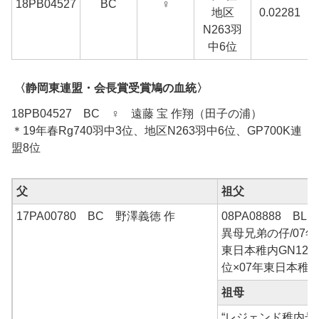
18PB04527
BC
♀
地区
0.02281
N263羽
中6位
〈静岡東連盟・会長賞受賞鳩の血統〉
18PB04527 BC ♀ 遠藤 宝 作翔（田子の浦）
＊19年春Rg740羽中3位、地区N263羽中6位、GP700K連
盟8位
父
祖父
17PA00780 BC 野澤義徳 作
08PA08888 BL
異母兄弟の仔/07年
東日本稚内GN120
位×07年東日本稚内
祖母
“レジェンド稚内号” 