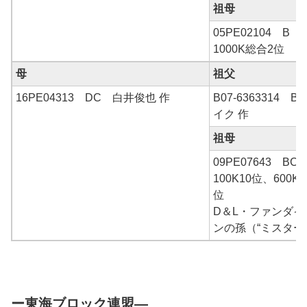
祖母
05PE02104 B
1000K総合2位
母
祖父
16PE04313 DC 白井俊也 作
B07-6363314
イク 作
祖母
09PE07643 BC
100K10位、600K、
位
D＆L・ファンダイ
ンの孫（“ミスター
ー東海ブロック連盟―