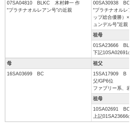
07SA04810 BLKC 木村﨨一 作
00SA30938 BC
“プラチナオルレアン号”の近親
“プラチナオルレア
ップ総合優勝）×三
ュンデル号”近親
祖母
01SA23666 BL
下記10SA02691
母
祖父
16SA03699 BC
15SA17909 B
父/GP6位
ファブリー系、岩
祖母
10SA02691 BC
上記01SA23666