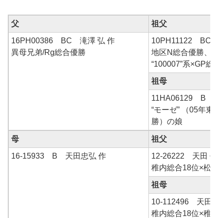
父
祖父
16PH00386 BC 滝澤 弘 作
10PH11122 B
異母兄弟/Rg総合優勝
地区N総合優勝、
“100007”系×GP総
祖母
11HA06129 B
“モーゼ” （05年
勝）の娘
母
祖父
16-15933 B 天田忠弘 作
12-26222 天田 作
稚内総合18位×松
祖母
10-112496 天田 
稚内総合18位×稚