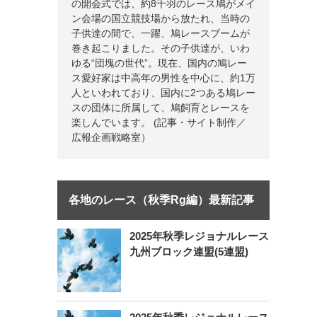
の開会式では、約8千羽のレース鳩がメイ
ン会場の国立競技場から放たれ、当時の
子供達の間で、一躍、鳩レースブームが
巻き起こりました。その子供達が、いわ
ゆる“団塊の世代”。現在、国内の鳩レー
ス愛好家は中高年の男性を中心に、約1万
人といわれており、国内に2つある鳩レー
スの団体に所属して、鳩飼育とレースを
楽しんでいます。 (記事・サイト制作／
広報企画戦略室）
各地のレース（秋季Rg編）最新記事
2025年秋季レジョナルレース
九州ブロック連盟(5連盟)