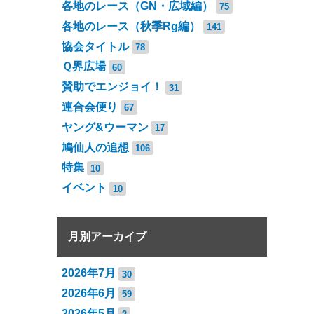
各地のレース（GN・広域編）
75
各地のレース（秋季Rg編）
141
協会タイトル
78
Ｑ界広場
60
賛助でエンジョイ！
31
連合会便り
67
ヤング&ウーマン
17
鳩仙人の追想
106
特集
10
イベント
10
月別アーカイブ
2026年7月
30
2026年6月
59
2026年5月