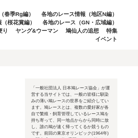
（春季Rg編）
各地のレース情報（地区N編）
報（桜花賞編）
各地のレース（GN・広域編）
便り
ヤング&ウーマン
鳩仙人の追想
特集
イベント
「一般社団法人 日本鳩レース協会」が運
営する当サイトでは、一般の皆様に馴染
みの薄い鳩レースの世界をご紹介してい
ます。鳩レースとは、複数の愛好家が各
自で繁殖・飼育管理しているレース鳩を
持ち寄って、同一地点からから同時に放
し、誰の鳩が速く帰ってくるか競うもの
です。前回の東京オリンピック(1964年)