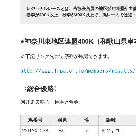
レジョナルレースとは、当協会所属の地区競翔連盟が主
春季が400K以上、秋季が300K以上で、鳩レースでは
●神奈川東地区連盟400K（和歌山県串本
※下記リンク先にて序列が確認できます。
http://www.jrpa.or.jp/members/results/
〈総合優勝〉
阿井康夫鳩舎（横浜連合会）
鳩番号
羽色
性
距離
22NA01238
BC
♂
412キロ