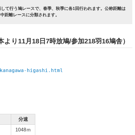
催して行う鳩レースで、春季、秋季に各1回行われます。公称距離は
短・中距離レースに分類されます。
より11月18日7時放鳩/参加218羽16鳩舎）
kanagawa-higashi.html
分速
1048ｍ