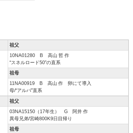
祖父
10NA01280 B 高山 哲 作
“スネルロード50”の直系
祖母
11NA00919 B 高山 作 卵にて導入
母/“アルバ”直系
祖父
03NA15150（17年生） G 阿井 作
異母兄弟/宮崎800K9日目帰り
祖母